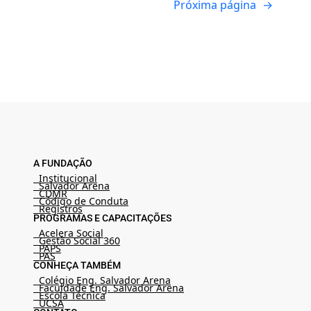
Próxima página
→
A FUNDAÇÃO
Institucional
Salvador Arena
CDMR
Código de Conduta
Registros
PROGRAMAS E CAPACITAÇÕES
Acelera Social
Gestão Social 360
PAPS
PAS
CONHEÇA TAMBÉM
Colégio Eng. Salvador Arena
Faculdade Eng. Salvador Arena
Escola Técnica
UCSA