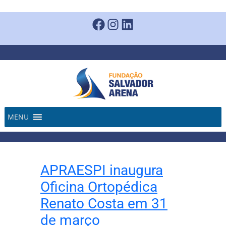
Pular
para
Facebook
Instagram
LinkedIn
o
conteúdo
MENU
APRAESPI inaugura
Oficina Ortopédica
Renato Costa em 31
de março