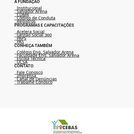
A FUNDAÇÃO
Institucional
Salvador Arena
CDMR
Código de Conduta
Registros
PROGRAMAS E CAPACITAÇÕES
Acelera Social
Gestão Social 360
PAPS
PAS
CONHEÇA TAMBÉM
Colégio Eng. Salvador Arena
Faculdade Eng. Salvador Arena
Escola Técnica
UCSA
CONTATO
Fale Conosco
Imprensa
Canal de Denúncias
Trabalhe Conosco