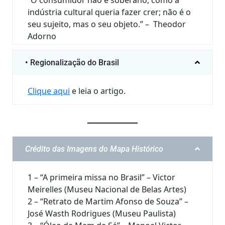
indústria cultural queria fazer crer; não é o
seu sujeito, mas o seu objeto.” – Theodor
Adorno
“O importante não é aquilo que fazem de
nós, mas o que nós mesmos fazemos do
• Regionalização do Brasil
que os outros fizeram de nós.” – Jean-Paul
Sartre
Clique aqui
e leia o artigo.
“Onde há poder, há resistência.” – Michel
Foucault
“O gosto é um marcador de classe.” – Pierre
Bourdieu
“Tudo é mais fácil na vida virtual, mas
Crédito das Imagens do Mapa Histórico
perdemos a arte das relações sociais e da
amizade.” – Zygmunt Bauman
1 – “A primeira missa no Brasil” – Victor
“Na modernidade líquida, nada é feito para
Meirelles (Museu Nacional de Belas Artes)
durar.” – Zygmunt Bauman
2 – “Retrato de Martim Afonso de Souza” –
José Wasth Rodrigues (Museu Paulista)