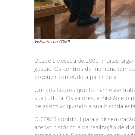
Visitantes no CDMR.
Desde a década de 2000, muitas orga
gestão. Os centros de memória têm com
produzir conteúdo a partir dela.
Um dos fatores que tornam esse trabal
sua cultura. Os valores, a missão e o
de assimilar quando a sua história est
O CDMR contribui para a disseminação
acervo histórico e da realização de di